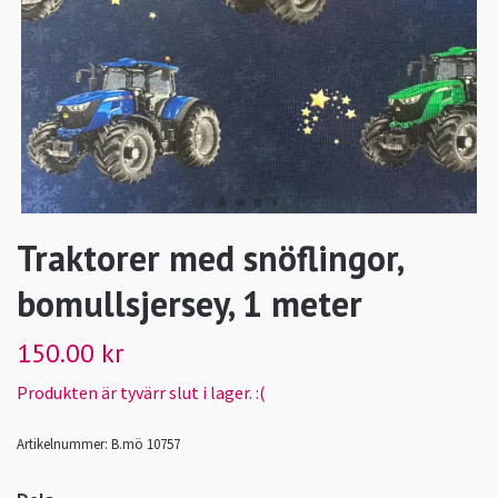
Traktorer med snöflingor,
bomullsjersey, 1 meter
150.00 kr
Produkten är tyvärr slut i lager. :(
Artikelnummer:
B.mö 10757