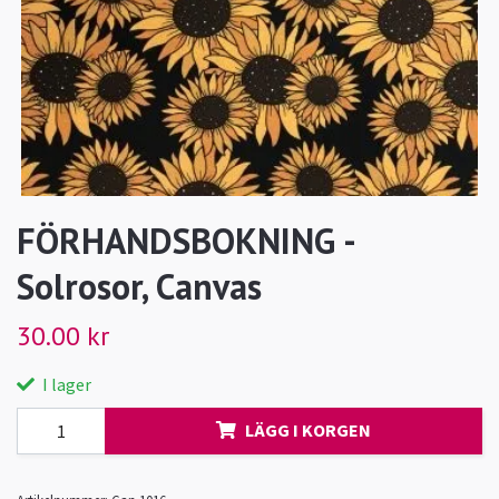
FÖRHANDSBOKNING -
Solrosor, Canvas
30.00 kr
I lager
LÄGG I KORGEN