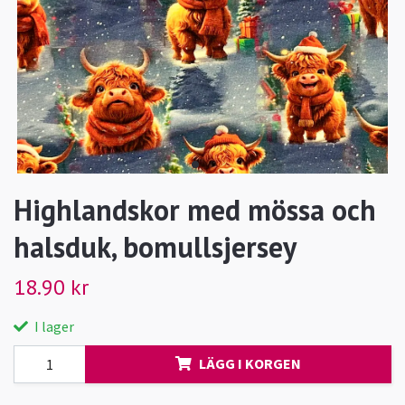
Highlandskor med mössa och
halsduk, bomullsjersey
18.90 kr
I lager
LÄGG I KORGEN