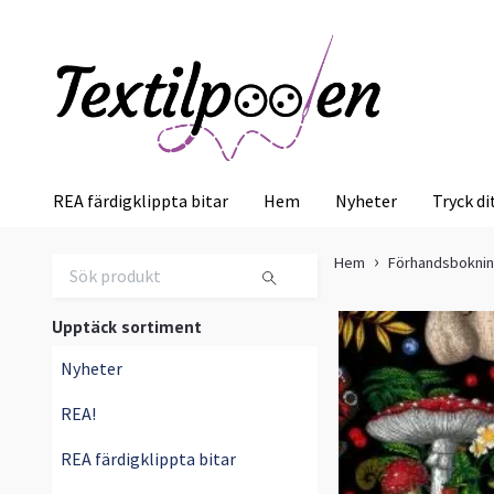
REA färdigklippta bitar
Hem
Nyheter
Tryck di
Hem
Förhandsbokni
Upptäck sortiment
Nyheter
REA!
REA färdigklippta bitar