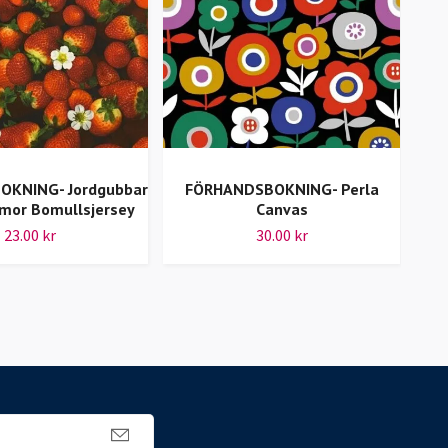
KNING- Jordgubbar
FÖRHANDSBOKNING- Perla
FÖ
mor Bomullsjersey
Canvas
23.00 kr
30.00 kr