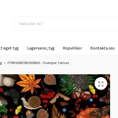
tt eget tyg
Lagervaror, tyg
Köpvillkor
Kontakta oss
ng
FÖRHANDSBOKNING - Svampar Canvas