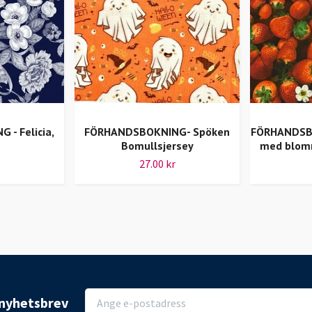
- Felicia,
FÖRHANDSBOKNING- Spöken
FÖRHANDSBO
Bomullsjersey
med blom
27.00 kr
r nyhetsbrev