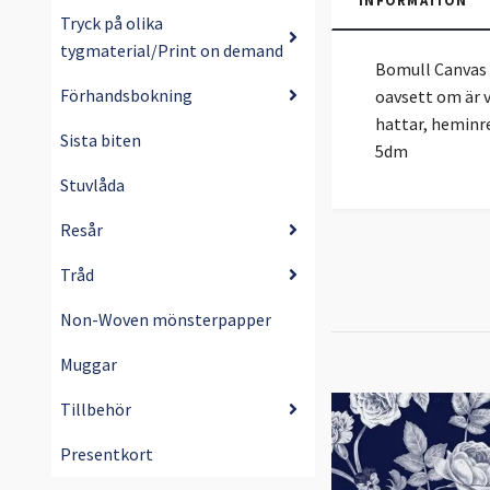
INFORMATION
Tryck på olika
tygmaterial/Print on demand
Bomull Canvas 
Förhandsbokning
oavsett om är v
hattar, heminre
Sista biten
5dm
Stuvlåda
Resår
Tråd
Non-Woven mönsterpapper
Muggar
Tillbehör
Presentkort