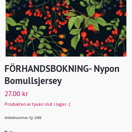
FÖRHANDSBOKNING- Nypon
Bomullsjersey
27.00 kr
Produkten är tyvärr slut i lager. :(
Artikelnummer:
Ep 1098