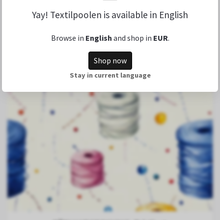
Yay! Textilpoolen is available in English
Browse in
English
and shop in
EUR
.
Shop now
Stay in current language