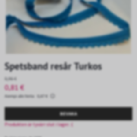
Spetsband resår Turkos
0,96 €
0,81 €
Aiempi alin hinta:
0,67 €
BEVAKA
Produkten är tyvärr slut i lager. :(