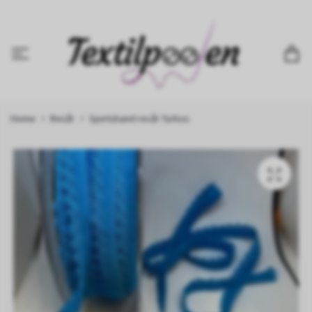
Home
Resår
Spetsband resår Turkos