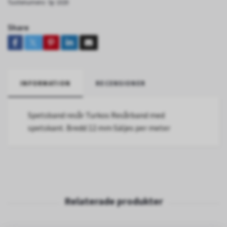
Tuotenumero:
Sp 1020
Share
INFORMATION
RECENSIONER
Spetsband resår Turkos Resårband med
spetskant. Bredd 12 mm Säljes per meter