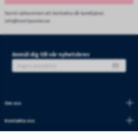
Varmt välkommen att kontakta vår kundtjänst.
info@textilpoolen.se
Anmäl dig till vår nyhetsbrev
Om oss
Kontakta oss
Villkor