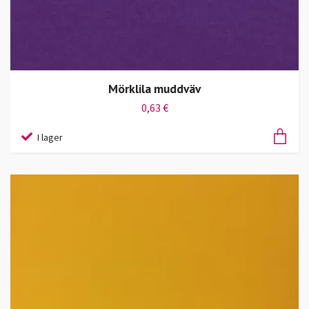
Mörklila muddväv
0,63 €
I lager