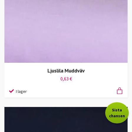
Ljuslila Muddväv
0,63 €
I lager
Sista
chansen