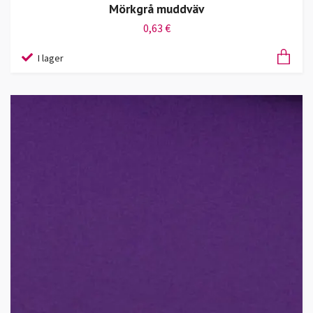
Mörkgrå muddväv
0,63 €
I lager