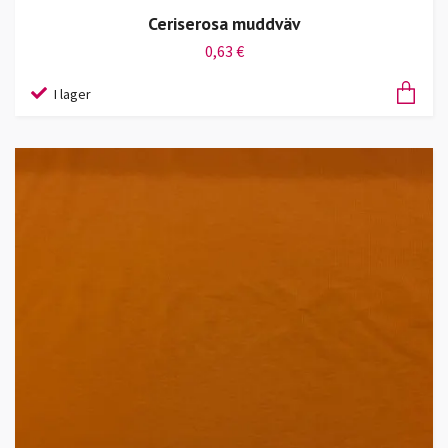
Ceriserosa muddväv
0,63 €
I lager