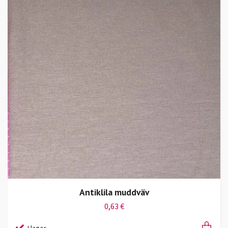
Antiklila muddväv
0,63 €