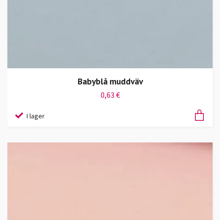
Babyblå muddväv
0,63 €
I lager