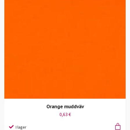
Orange muddväv
0,63 €
I lager