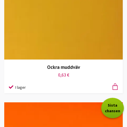
Ockra muddväv
0,63 €
I lager
Sista
chansen