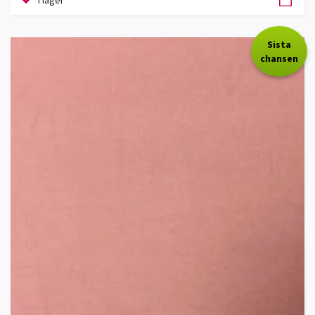
I lager
Sista
chansen