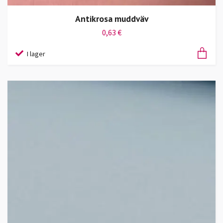
Antikrosa muddväv
0,63 €
I lager