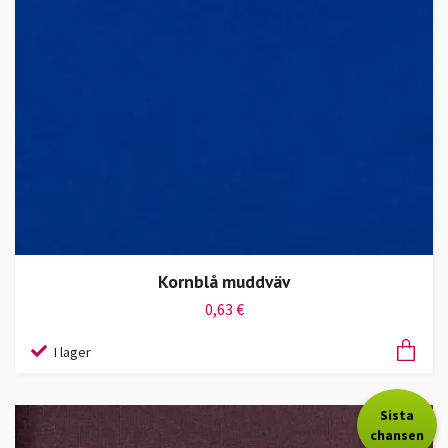
Kornblå muddväv
0,63 €
I lager
Sista
chansen