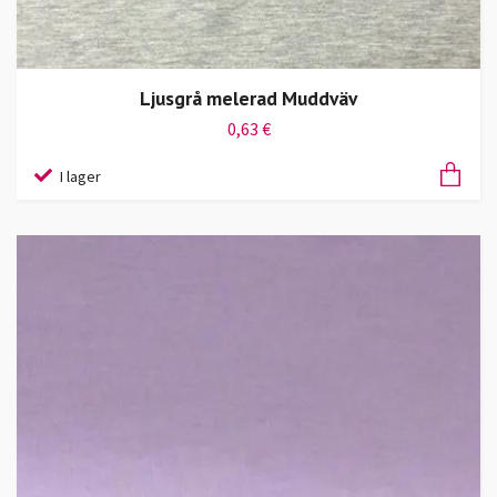
Ljusgrå melerad Muddväv
0,63 €
I lager