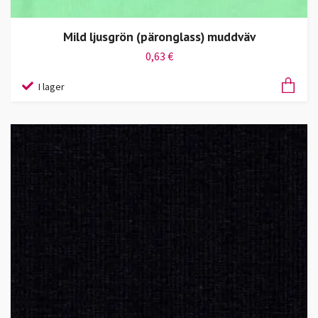
Mild ljusgrön (päronglass) muddväv
0,63 €
I lager