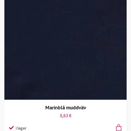
Marinblå muddväv
0,63 €
I lager