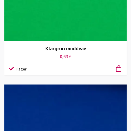
Klargrön muddväv
0,63 €
I lager