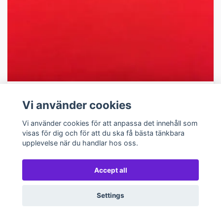
Röd muddväv
Vi använder cookies
0,63 €
Vi använder cookies för att anpassa det innehåll som
I lager
visas för dig och för att du ska få bästa tänkbara
upplevelse när du handlar hos oss.
Accept all
Settings