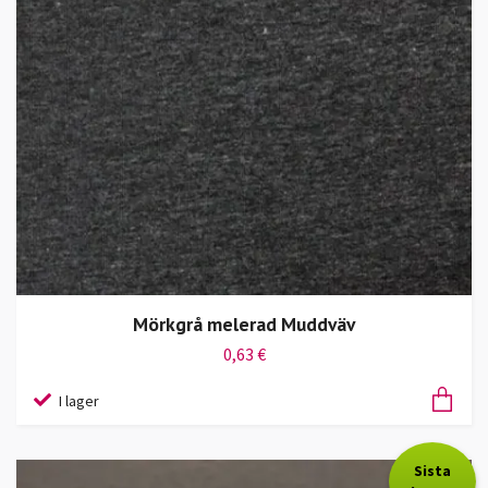
Mörkgrå melerad Muddväv
0,63 €
I lager
Sista