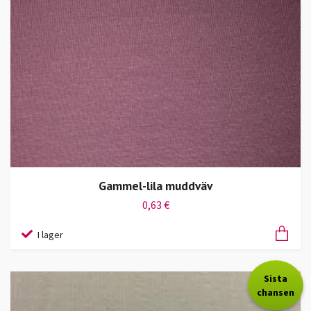
Gammel-lila muddväv
0,63 €
I lager
Sista
chansen