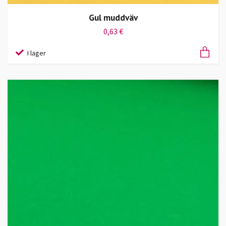
Gul muddväv
0,63 €
I lager