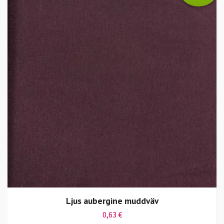
Ljus aubergine muddväv
0,63 €